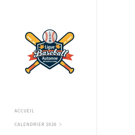
11U
13U
15U
ACCUEIL
19U
CALENDRIER 2026